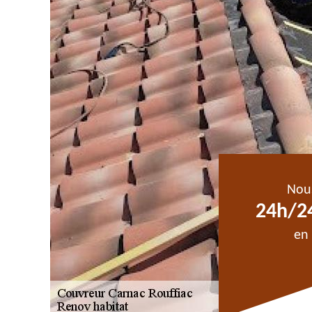
Nou
24h/24
en 