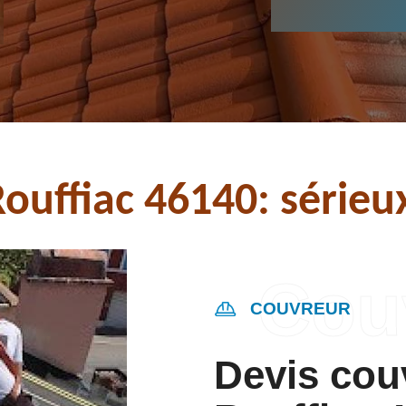
uffiac 46140: sérieux 
COUVREUR
Devis cou