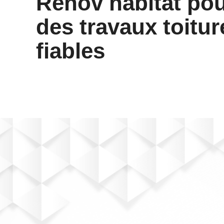
Renov habitat po
des travaux toitur
fiables