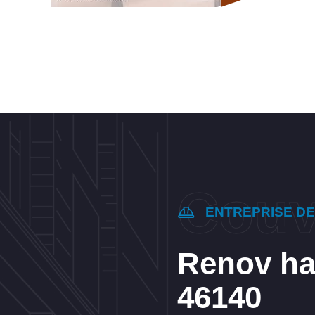
ENTREPRISE D
Renov hab
46140