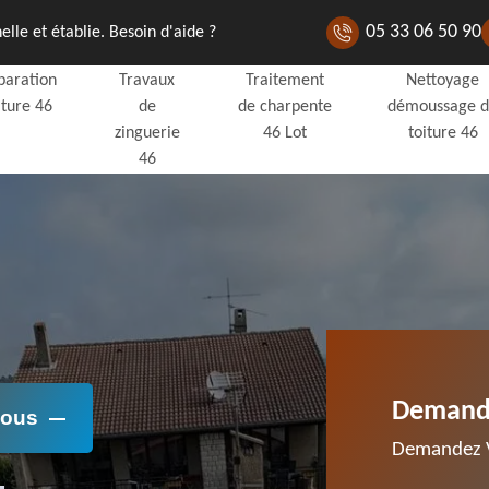
05 33 06 50 90
lle et établie. Besoin d'aide ?
paration
Travaux
Traitement
Nettoyage
iture 46
de
de charpente
démoussage 
zinguerie
46 Lot
toiture 46
46
Demande
Nous
Demandez V