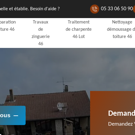
05 33 06 50 90
lle et établie. Besoin d'aide ?
paration
Travaux
Traitement
Nettoyage
iture 46
de
de charpente
démoussage 
zinguerie
46 Lot
toiture 46
46
Demande
Nous
Demandez V