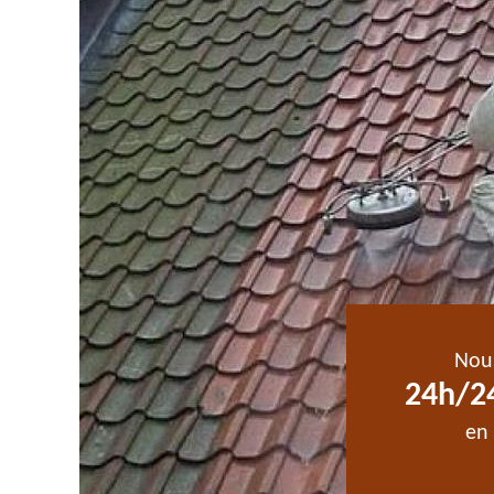
Nou
24h/24
en 