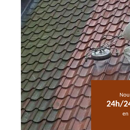
Nou
24h/24
en 