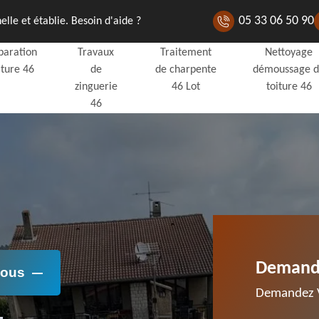
05 33 06 50 90
lle et établie. Besoin d'aide ?
paration
Travaux
Traitement
Nettoyage
iture 46
de
de charpente
démoussage 
zinguerie
46 Lot
toiture 46
46
Demande
Nous
Demandez V