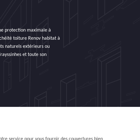
une protection maximale à
nchéité toiture Renov habitat à
ts naturels extérieurs ou
Frayssinhes et toute son
tre service pour vous fournir des couvertures bien