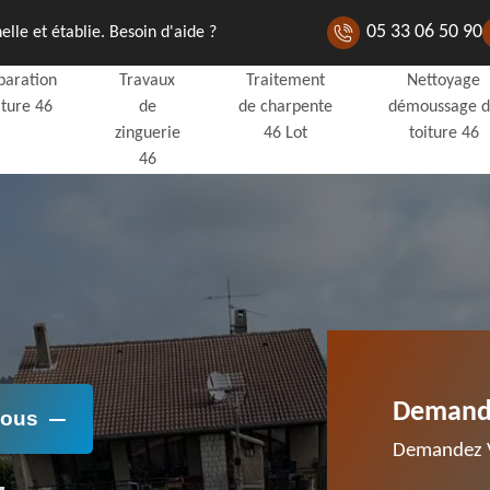
05 33 06 50 90
lle et établie. Besoin d'aide ?
paration
Travaux
Traitement
Nettoyage
iture 46
de
de charpente
démoussage 
zinguerie
46 Lot
toiture 46
46
Demande
Nous
Demandez V