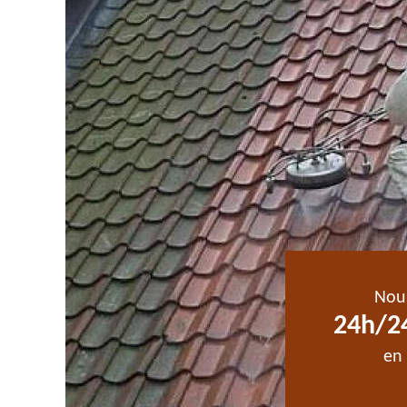
Nou
24h/24
en 