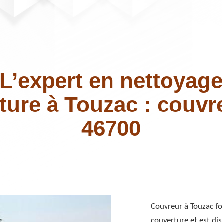
L’expert en nettoyag
iture à Touzac : couvr
46700
Couvreur à Touzac fo
couverture et est dis