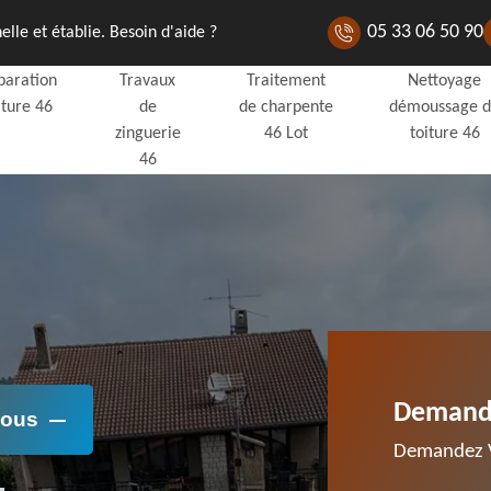
05 33 06 50 90
lle et établie. Besoin d'aide ?
paration
Travaux
Traitement
Nettoyage
iture 46
de
de charpente
démoussage 
zinguerie
46 Lot
toiture 46
46
Demande
Nous
Demandez V