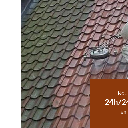
Nou
24h/24
en 