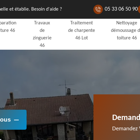
05 33 06 50 90
lle et établie. Besoin d'aide ?
paration
Travaux
Traitement
Nettoyage
iture 46
de
de charpente
démoussage 
zinguerie
46 Lot
toiture 46
46
Demande
Nous
Demandez V