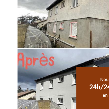
Nou
24h/24
en 