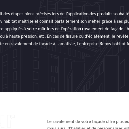
t des étapes biens précises lors de l’application des produits souhait
ov habitat maitrise et connait parfaitement son métier grâce à ses pl
re appliqués à votre mûr lors de l’opération ravalement de façade 
u à haute pression, etc. En cas de fissure ou d'éclatement, le revête
te en ravalement de façade à Lamativie, l’entreprise Renov habitat f
Le ravalement de votre façade offre plusie
mais aussi d’habiller et de personnaliser vo