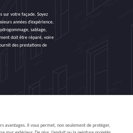
és sur votre façade. Soyez
usieurs années d’expérience.
: hydrogommage, sablage,
ment doit être réparé, voire
ournit des prestations de
urs avantages. Il vous permet, non seulement de protéger,
tre mur extérieur. De plus, l’enduit ou la peinture projetés