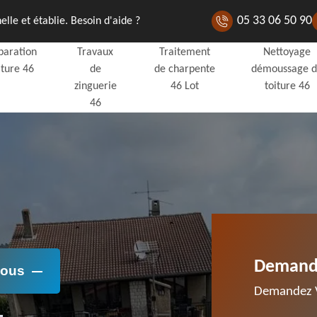
05 33 06 50 90
lle et établie. Besoin d'aide ?
paration
Travaux
Traitement
Nettoyage
iture 46
de
de charpente
démoussage 
zinguerie
46 Lot
toiture 46
46
Demande
Nous
Demandez V