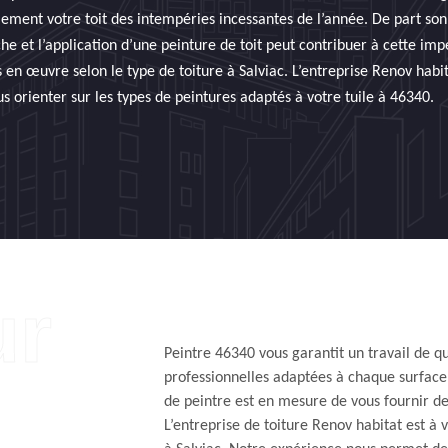
lement votre toit des intempéries incessantes de l’année. De part son 
he et l’application d’une peinture de toit peut contribuer à cette imp
en œuvre selon le type de toiture à Salviac. L’entreprise Renov habita
s orienter sur les types de peintures adaptés à votre tuile à 46340.
Peintre 46340 vous garantit un travail de q
professionnelles adaptées à chaque surface 
de peintre est en mesure de vous fournir de
L’entreprise de toiture Renov habitat est à 