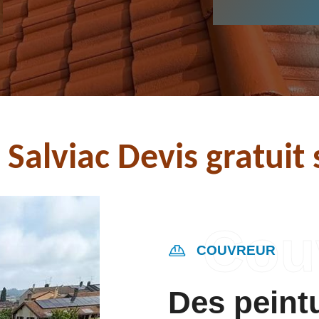
s Salviac Devis gratui
COUVREUR
Des peint