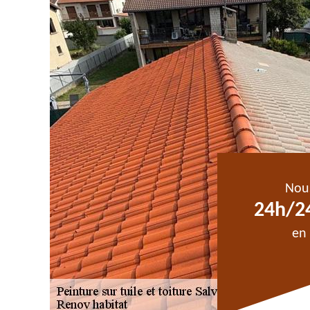
Nou
24h/24
en 