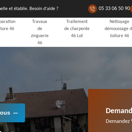
05 33 06 50 90
lle et établie. Besoin d'aide ?
paration
Travaux
Traitement
Nettoyage
iture 46
de
de charpente
démoussage 
zinguerie
46 Lot
toiture 46
46
Demande
Nous
Demandez V