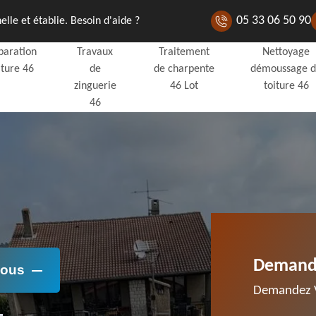
05 33 06 50 90
lle et établie. Besoin d'aide ?
paration
Travaux
Traitement
Nettoyage
iture 46
de
de charpente
démoussage 
zinguerie
46 Lot
toiture 46
46
Demande
Nous
Demandez V