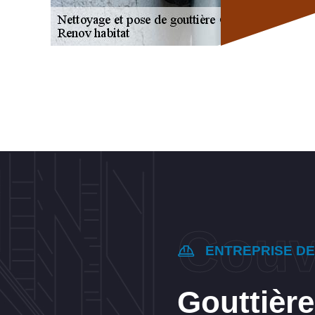
ENTREPRISE D
Gouttièr