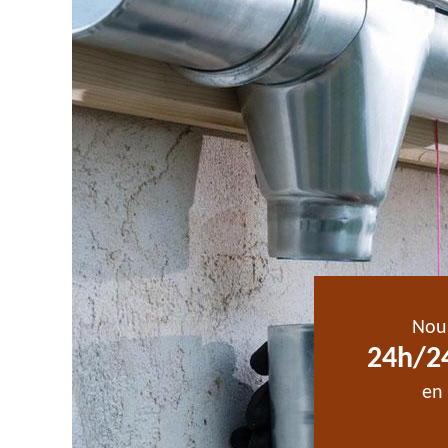
Nou
24h/24
en 