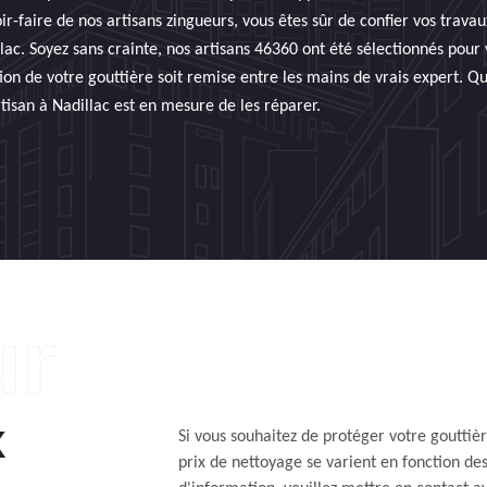
ir-faire de nos artisans zingueurs, vous êtes sûr de confier vos trava
lac. Soyez sans crainte, nos artisans 46360 ont été sélectionnés pour
ion de votre gouttière soit remise entre les mains de vrais expert. Qu
tisan à Nadillac est en mesure de les réparer.
x
Si vous souhaitez de protéger votre gouttière
prix de nettoyage se varient en fonction des