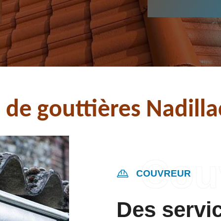
 de gouttières Nadill
COUVREUR
Des servi