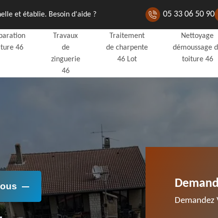
05 33 06 50 90
lle et établie. Besoin d'aide ?
paration
Travaux
Traitement
Nettoyage
iture 46
de
de charpente
démoussage 
zinguerie
46 Lot
toiture 46
46
Demande
Nous
Demandez V