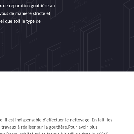
ux de réparation gouttière au
 vous de manière stricte et
el que soit le type de
, il est indispensable d'effectuer le nettoyage. En fait, les
 travaux à réaliser sur la gouttière.Pour avoir plus