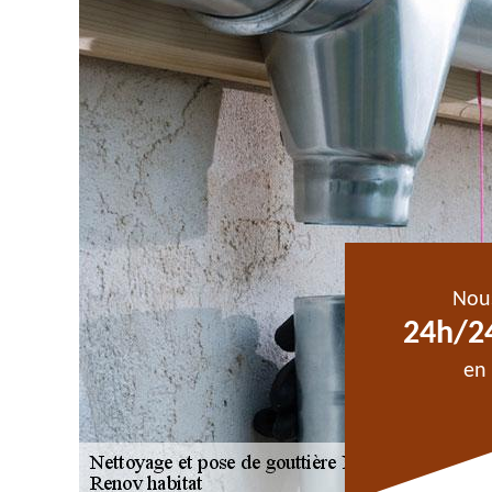
Nou
24h/24
en 