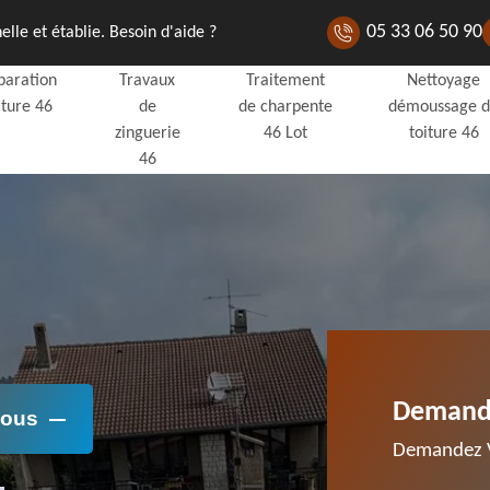
05 33 06 50 90
lle et établie. Besoin d'aide ?
paration
Travaux
Traitement
Nettoyage
iture 46
de
de charpente
démoussage 
zinguerie
46 Lot
toiture 46
46
Demande
Nous
Demandez V