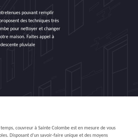
entretenues pouvant remplir
proposent des techniques très
lombe pour nettoyer et changer
votre maison. Faites appel à
 descente pluviale
e temps, couvreur à Sainte Colombe est en mesure de vous
ables. Disposant d’un savoir-faire unique et des moyens