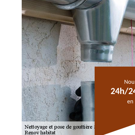
Nou
24h/24
en 