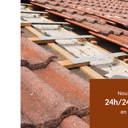
Nou
24h/24
en 