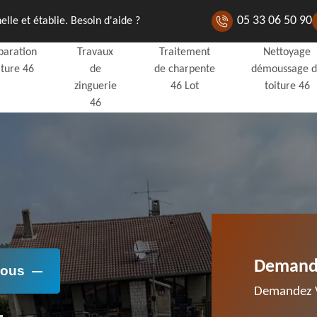
05 33 06 50 90
lle et établie. Besoin d'aide ?
paration
Travaux
Traitement
Nettoyage
iture 46
de
de charpente
démoussage 
zinguerie
46 Lot
toiture 46
46
Demande
Nous
Demandez V