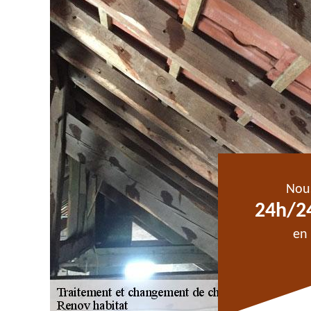
Nou
24h/24
en 