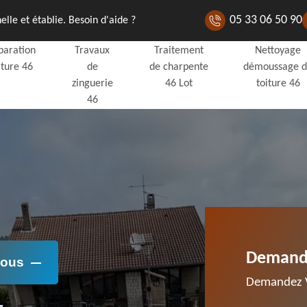
05 33 06 50 90
lle et établie. Besoin d'aide ?
paration
Travaux
Traitement
Nettoyage
iture 46
de
de charpente
démoussage 
zinguerie
46 Lot
toiture 46
46
Demande
Nous
Demandez V