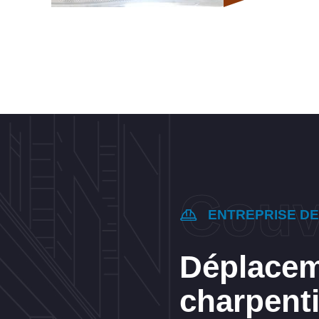
ENTREPRISE D
Déplacem
charpent