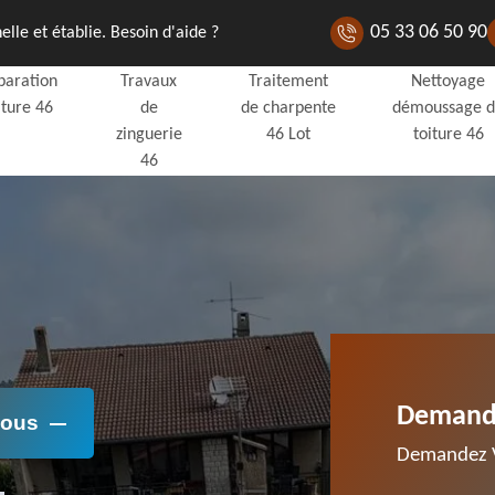
05 33 06 50 90
lle et établie. Besoin d'aide ?
paration
Travaux
Traitement
Nettoyage
iture 46
de
de charpente
démoussage 
zinguerie
46 Lot
toiture 46
46
Demande
Nous
Demandez V