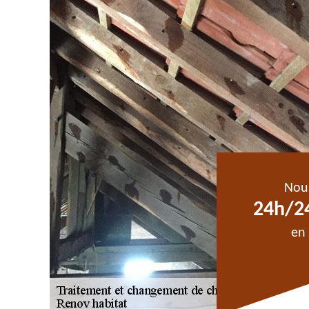
Nou
24h/24
en 