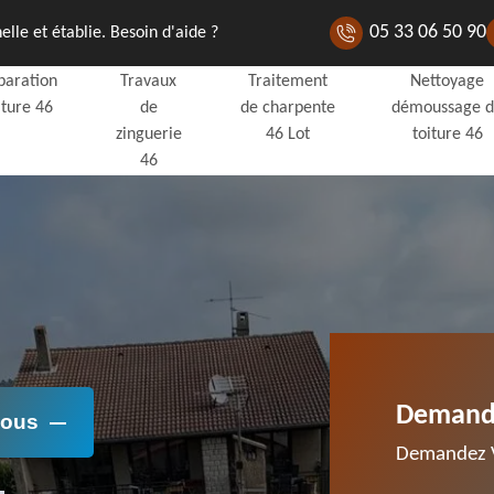
05 33 06 50 90
lle et établie. Besoin d'aide ?
paration
Travaux
Traitement
Nettoyage
iture 46
de
de charpente
démoussage 
zinguerie
46 Lot
toiture 46
46
Demande
Nous
Demandez V