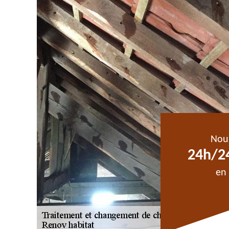
Nou
24h/24
en 