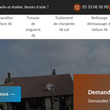
05 33 06 50 90
lle et établie. Besoin d'aide ?
paration
Travaux
Traitement
Nettoyage
iture 46
de
de charpente
démoussage 
zinguerie
46 Lot
toiture 46
46
Demande
Nous
Demandez V