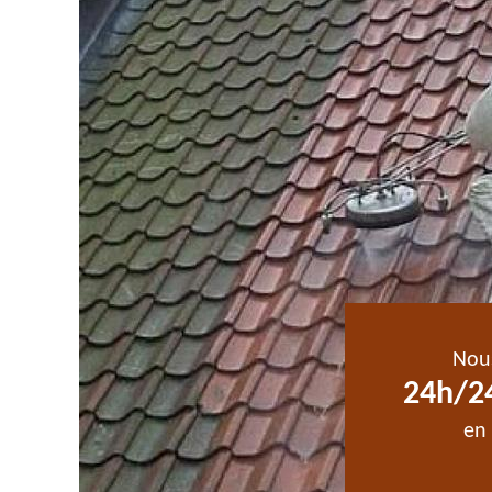
Nou
24h/24
en 