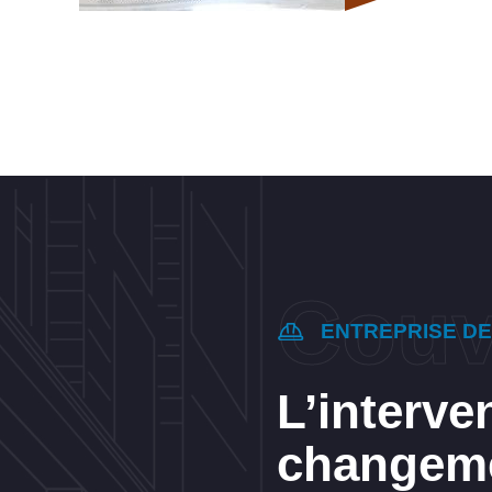
ENTREPRISE D
L’interve
changeme