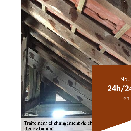
Nou
24h/24
en 