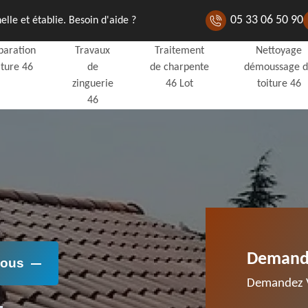
05 33 06 50 90
lle et établie. Besoin d'aide ?
paration
Travaux
Traitement
Nettoyage
iture 46
de
de charpente
démoussage 
zinguerie
46 Lot
toiture 46
46
Demande
Nous
Demandez V