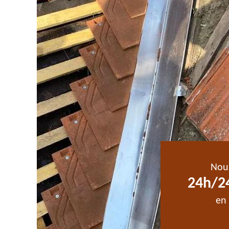
Nou
24h/24
en 