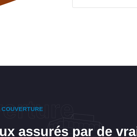
E COUVERTURE
ux assurés par de vra