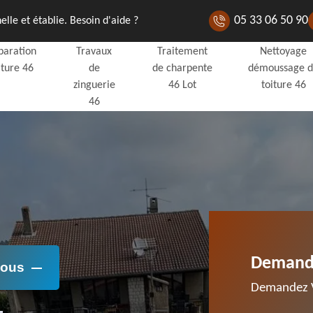
05 33 06 50 90
lle et établie. Besoin d'aide ?
paration
Travaux
Traitement
Nettoyage
iture 46
de
de charpente
démoussage 
zinguerie
46 Lot
toiture 46
46
Demande
Nous
Demandez V