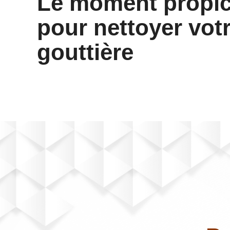
Le moment propi
pour nettoyer vot
gouttière